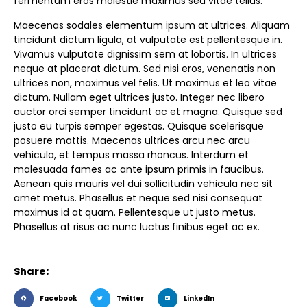
fermentum eros molestie maximus sed vitae tellus.
Maecenas sodales elementum ipsum at ultrices. Aliquam
tincidunt dictum ligula, at vulputate est pellentesque in.
Vivamus vulputate dignissim sem at lobortis. In ultrices
neque at placerat dictum. Sed nisi eros, venenatis non
ultrices non, maximus vel felis. Ut maximus et leo vitae
dictum. Nullam eget ultrices justo. Integer nec libero
auctor orci semper tincidunt ac et magna. Quisque sed
justo eu turpis semper egestas. Quisque scelerisque
posuere mattis. Maecenas ultrices arcu nec arcu
vehicula, et tempus massa rhoncus. Interdum et
malesuada fames ac ante ipsum primis in faucibus.
Aenean quis mauris vel dui sollicitudin vehicula nec sit
amet metus. Phasellus et neque sed nisi consequat
maximus id at quam. Pellentesque ut justo metus.
Phasellus at risus ac nunc luctus finibus eget ac ex.
Share:
Facebook
Twitter
LinkedIn