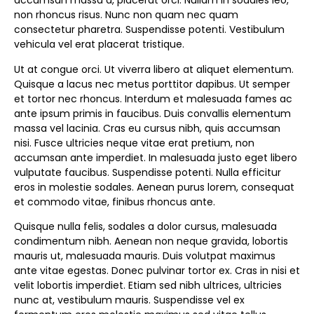
accumsan massa a, placerat orci. Nullam in sodales leo,
non rhoncus risus. Nunc non quam nec quam
consectetur pharetra. Suspendisse potenti. Vestibulum
vehicula vel erat placerat tristique.
Ut at congue orci. Ut viverra libero at aliquet elementum.
Quisque a lacus nec metus porttitor dapibus. Ut semper
et tortor nec rhoncus. Interdum et malesuada fames ac
ante ipsum primis in faucibus. Duis convallis elementum
massa vel lacinia. Cras eu cursus nibh, quis accumsan
nisi. Fusce ultricies neque vitae erat pretium, non
accumsan ante imperdiet. In malesuada justo eget libero
vulputate faucibus. Suspendisse potenti. Nulla efficitur
eros in molestie sodales. Aenean purus lorem, consequat
et commodo vitae, finibus rhoncus ante.
Quisque nulla felis, sodales a dolor cursus, malesuada
condimentum nibh. Aenean non neque gravida, lobortis
mauris ut, malesuada mauris. Duis volutpat maximus
ante vitae egestas. Donec pulvinar tortor ex. Cras in nisi et
velit lobortis imperdiet. Etiam sed nibh ultrices, ultricies
nunc at, vestibulum mauris. Suspendisse vel ex